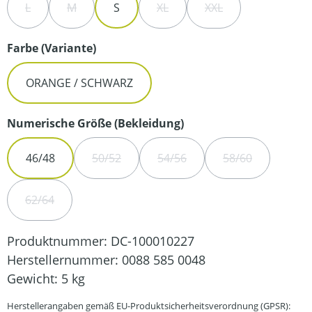
L
M
S
XL
XXL
(DIESE OPTION IST ZURZEIT NICHT VERFÜGBAR.)
(DIESE OPTION IST ZURZEIT NICHT VERFÜGBAR.)
(DIESE OPTION IST ZURZEIT NIC
(DIESE OPTION IST Z
auswählen
Farbe (Variante)
ORANGE / SCHWARZ
auswählen
Numerische Größe (Bekleidung)
46/48
50/52
54/56
58/60
(DIESE OPTION IST ZURZEIT NICHT VERFÜGB
(DIESE OPTION IST ZURZEIT N
(DIESE OPTION 
62/64
(DIESE OPTION IST ZURZEIT NICHT VERFÜGBAR.)
Produktnummer:
DC-100010227
Herstellernummer:
0088 585 0048
Gewicht:
5 kg
Herstellerangaben gemäß EU-Produktsicherheitsverordnung (GPSR):