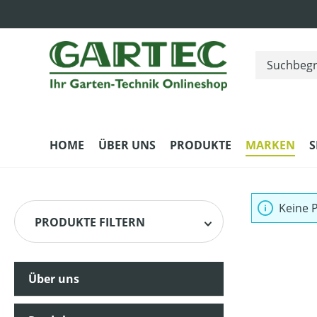
m Hauptinhalt springen
Zur Suche springen
Zur Hauptnavigation springen
HOME
ÜBER UNS
PRODUKTE
MARKEN
S
Keine 
PRODUKTE FILTERN
Über uns