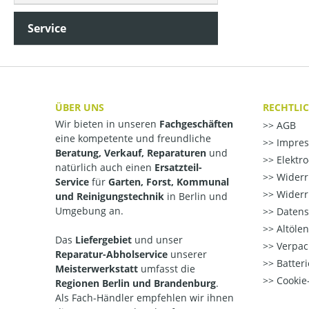
Service
ÜBER UNS
RECHTLI
Wir bieten in unseren
Fachgeschäften
AGB
eine kompetente und freundliche
Impre
Beratung, Verkauf, Reparaturen
und
Elektr
natürlich auch einen
Ersatzteil-
Widerr
Service
für
Garten, Forst, Kommunal
Widerr
und Reinigungstechnik
in Berlin und
Umgebung an.
Datens
Altöle
Das
Liefergebiet
und unser
Verpac
Reparatur-Abholservice
unserer
Batteri
Meisterwerkstatt
umfasst die
Cookie-
Regionen Berlin und Brandenburg
.
Als Fach-Händler empfehlen wir ihnen