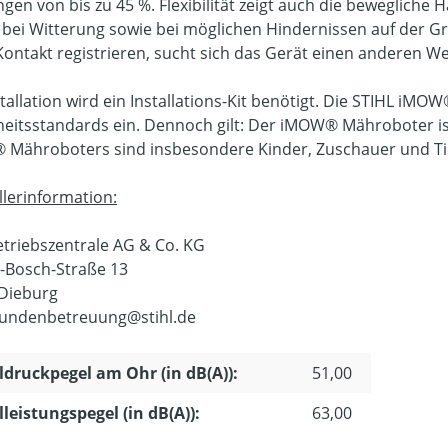
ngen von bis zu 45 %. Flexibilität zeigt auch die bewegliche
 bei Witterung sowie bei möglichen Hindernissen auf der G
Kontakt registrieren, sucht sich das Gerät einen anderen We
stallation wird ein Installations-Kit benötigt. Die STIHL iMO
heitsstandards ein. Dennoch gilt: Der iMOW® Mähroboter ist
Mähroboters sind insbesondere Kinder, Zuschauer und Tie
llerinformation:
Vetriebszentrale AG & Co. KG
-Bosch-Straße 13
Dieburg
undenbetreuung@stihl.de
ldruckpegel am Ohr (in dB(A)):
51,00
lleistungspegel (in dB(A)):
63,00