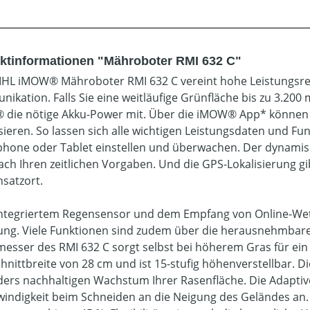
ktinformationen "Mähroboter RMI 632 C"
IHL iMOW® Mähroboter RMI 632 C vereint hohe Leistungsres
ikation. Falls Sie eine weitläufige Grünfläche bis zu 3.20
die nötige Akku-Power mit. Über die iMOW® App* können S
sieren. So lassen sich alle wichtigen Leistungsdaten und 
hone oder Tablet einstellen und überwachen. Der dynamisc
ach Ihren zeitlichen Vorgaben. Und die GPS-Lokalisierung gi
nsatzort.
ntegriertem Regensensor und dem Empfang von Online-Wet
ung. Viele Funktionen sind zudem über die herausnehmbar
esser des RMI 632 C sorgt selbst bei höherem Gras für ein 
chnittbreite von 28 cm und ist 15-stufig höhenverstellbar. 
ers nachhaltigen Wachstum Ihrer Rasenfläche. Die Adaptiv
indigkeit beim Schneiden an die Neigung des Geländes an