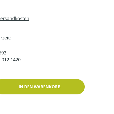
 Versandkosten
rzeit:
593
 012 1420
ib den gewünschten Wert ein oder benutz
IN DEN WARENKORB