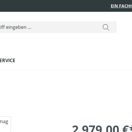
EIN FACH
ERVICE
2.979,00 €