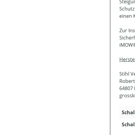
Steigu
Schutz
einen 
Zur In
Sicher
iMOW® 
Herste
Stihl 
Robert
64807 
grossk
Schal
Schal