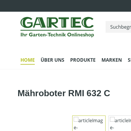
m Hauptinhalt springen
Zur Suche springen
Zur Hauptnavigation springen
HOME
ÜBER UNS
PRODUKTE
MARKEN
S
Mähroboter RMI 632 C
Bildergalerie überspringen