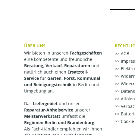
ÜBER UNS
RECHTLI
Wir bieten in unseren
Fachgeschäften
AGB
eine kompetente und freundliche
Impre
Beratung, Verkauf, Reparaturen
und
Elektr
natürlich auch einen
Ersatzteil-
Widerr
Service
für
Garten, Forst, Kommunal
Widerr
und Reinigungstechnik
in Berlin und
Umgebung an.
Datens
Altöle
Das
Liefergebiet
und unser
Verpac
Reparatur-Abholservice
unserer
Batteri
Meisterwerkstatt
umfasst die
Cookie-
Regionen Berlin und Brandenburg
.
Als Fach-Händler empfehlen wir ihnen