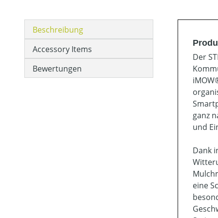
Beschreibung
Produ
Accessory Items
Der ST
Bewertungen
Kommun
iMOW® 
organi
Smartp
ganz n
und Ei
Dank i
Witter
Mulchm
eine S
besond
Geschw