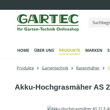
m Hauptinhalt springen
Zur Suche springen
Zur Hauptnavigation springen
HOME
ÜBER UNS
PRODUKTE
MARKEN
S
Produkte
Gartentechnik
Rasenmäher
H
Akku-Hochgrasmäher AS 2
Bildergalerie überspringen