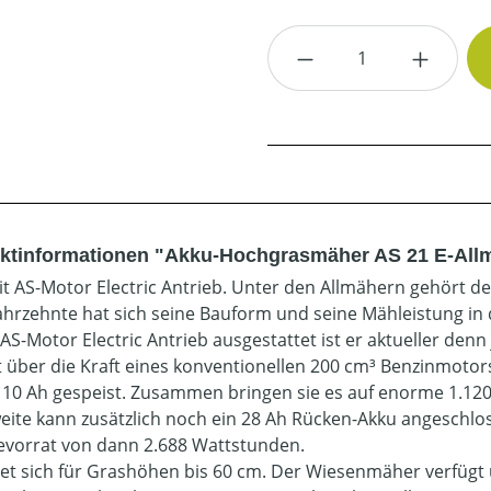
Produkt Anzahl: G
ktinformationen "Akku-Hochgrasmäher AS 21 E-All
mit AS-Motor Electric Antrieb. Unter den Allmähern gehört d
ahrzehnte hat sich seine Bauform und seine Mähleistung i
AS-Motor Electric Antrieb ausgestattet ist er aktueller denn 
t über die Kraft eines konventionellen 200 cm³ Benzinmotors
s 10 Ah gespeist. Zusammen bringen sie es auf enorme 1.12
eite kann zusätzlich noch ein 28 Ah Rücken-Akku angeschl
evorrat von dann 2.688 Wattstunden.
net sich für Grashöhen bis 60 cm. Der Wiesenmäher verfügt