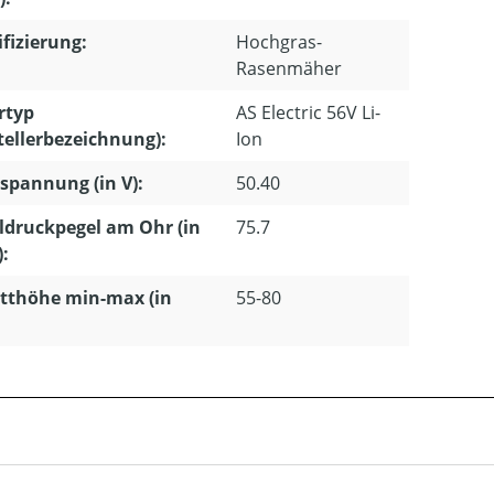
ifizierung:
Hochgras-
Rasenmäher
rtyp
AS Electric 56V Li-
tellerbezeichnung):
Ion
pannung (in V):
50.40
ldruckpegel am Ohr (in
75.7
):
tthöhe min-max (in
55-80