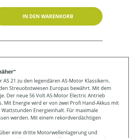
ib den gewünschten Wert ein oder benutz
IN DEN WARENKORB
mäher"
er AS 21 zu den legendären AS-Motor Klassikern.
n den Streuobstwiesen Europas bewährt. Mit dem
je. Der neue 56 Volt AS-Motor Electric Antrieb
. Mit Energie wird er von zwei Profi Hand-Akkus mit
0 Wattstunden Energieinhalt. Für maximale
ossen werden. Mit einem rekordverdächtigen
 über eine dritte Motorwellenlagerung und