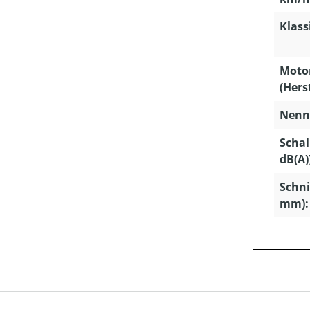
Klass
Moto
(Hers
Nenns
Schal
dB(A)
Schni
mm):