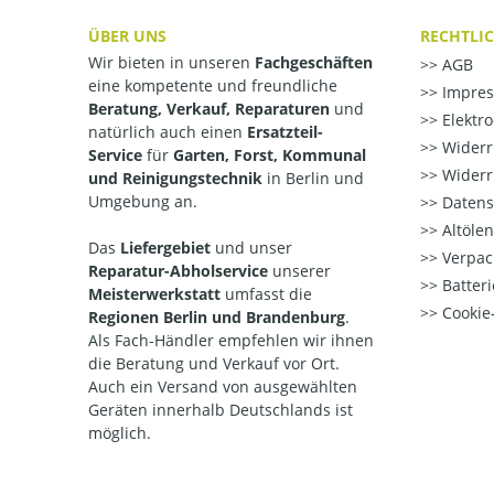
ÜBER UNS
RECHTLI
Wir bieten in unseren
Fachgeschäften
AGB
eine kompetente und freundliche
Impre
Beratung, Verkauf, Reparaturen
und
Elektr
natürlich auch einen
Ersatzteil-
Widerr
Service
für
Garten, Forst, Kommunal
Widerr
und Reinigungstechnik
in Berlin und
Umgebung an.
Datens
Altöle
Das
Liefergebiet
und unser
Verpac
Reparatur-Abholservice
unserer
Batteri
Meisterwerkstatt
umfasst die
Cookie-
Regionen Berlin und Brandenburg
.
Als Fach-Händler empfehlen wir ihnen
die Beratung und Verkauf vor Ort.
Auch ein Versand von ausgewählten
Geräten innerhalb Deutschlands ist
möglich.