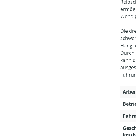
Reibsc
ermögl
Wendig
Die dr
schwen
Hangla
Durch 
kann d
ausges
Führun
Arbei
Betri
Fahra
Gesch
km/h