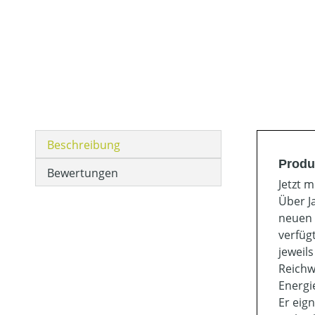
Beschreibung
Produ
Bewertungen
Jetzt 
Über J
neuen 
verfüg
jeweil
Reichw
Energi
Er eig