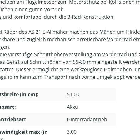
heiben am Flügelmesser zum Motorschutz bei Kollisionen mi
ichen einen guten Vortrieb.
 und komfortabel durch die 3-Rad-Konstruktion
ei Räder des AS 21 E-Allmäher machen das Mähen um Hinder
kbare und zugleich mechanisch arretierbare Vorderrad erm
gen.
die vierstufige Schnitthöhenverstellung am Vorderrad und 
as Gerät auf Schnitthöhen von 55-80 mm eingestellt werden
tattet. Dieser ermöglicht eine werkzeuglose Holmhöhen- u
gsholm kann zum Transport nach vorne umgeklappt werde
tsbreite (in cm):
51.00
ebsart:
Akku
ntriebsart:
Hinterradantrieb
windigkeit max (in
3.00
):