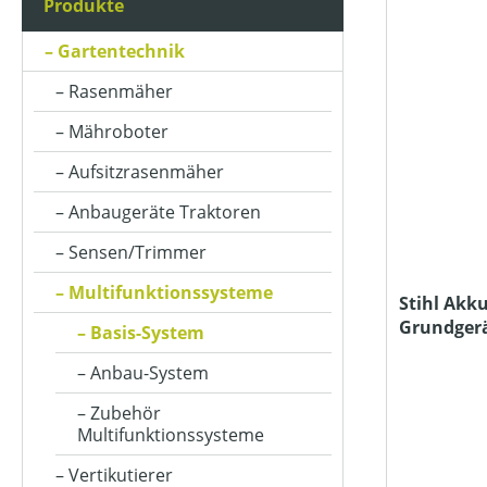
Produkte
AKKUKAPAZITÄT (IN AH)
Gartentechnik
Rasenmäher
ARBEITSSTUFENANZAHL
Mähroboter
Aufsitzrasenmäher
BETRIEBSART
Anbaugeräte Traktoren
Sensen/Trimmer
FARBE (GERÄT)
Multifunktionssysteme
Stihl Akk
Grundger
Basis-System
KLASSIFIZIERUNG
Ladegerät
Anbau-System
Zubehör
MOTORLEISTUNG (IN PS)
Multifunktionssysteme
Vertikutierer