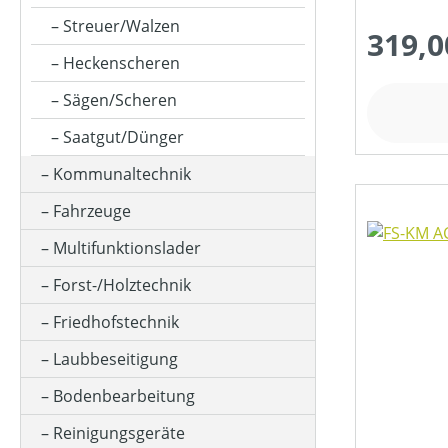
MOTORLEISTUNG (IN WATT)
Streuer/Walzen
319,0
Heckenscheren
MOTORLEISTUNG (IN KW)
Sägen/Scheren
Saatgut/Dünger
MOTORTYP (HERSTELLERBEZEICHNUNG)
Kommunaltechnik
Fahrzeuge
NENNSPANNUNG (IN V)
Multifunktionslader
Forst-/Holztechnik
SCHALLDRUCKPEGEL AM OHR (IN DB(A))
Friedhofstechnik
Laubbeseitigung
PREIS
Bodenbearbeitung
Reinigungsgeräte