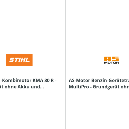
u-Kombimotor KMA 80 R -
AS-Motor Benzin-Gerätetr
ät ohne Akku und
MultiPro - Grundgerät oh
e
Anbauteile