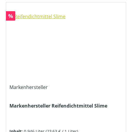
Rabatt
%
Markenhersteller
Markenhersteller Reifendichtmittel Slime
Inhalt:
0.946 Liter
(23,63 € / 1 Liter)