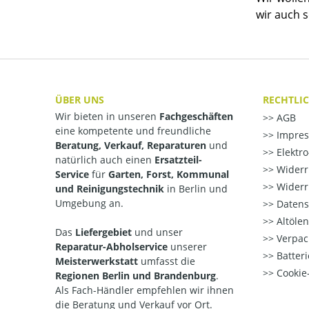
wir auch 
ÜBER UNS
RECHTLI
Wir bieten in unseren
Fachgeschäften
AGB
eine kompetente und freundliche
Impre
Beratung, Verkauf, Reparaturen
und
Elektr
natürlich auch einen
Ersatzteil-
Widerr
Service
für
Garten, Forst, Kommunal
Widerr
und Reinigungstechnik
in Berlin und
Umgebung an.
Datens
Altöle
Das
Liefergebiet
und unser
Verpac
Reparatur-Abholservice
unserer
Batteri
Meisterwerkstatt
umfasst die
Cookie-
Regionen Berlin und Brandenburg
.
Als Fach-Händler empfehlen wir ihnen
die Beratung und Verkauf vor Ort.