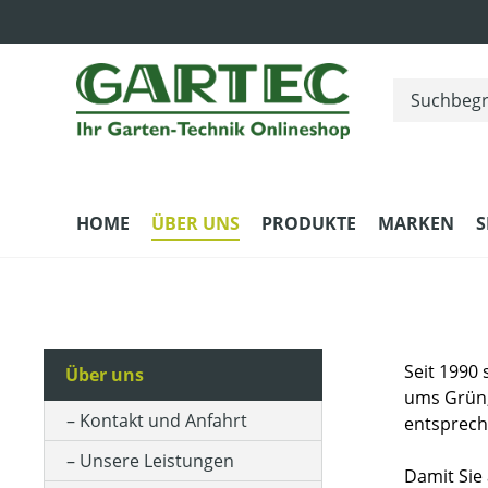
m Hauptinhalt springen
Zur Suche springen
Zur Hauptnavigation springen
HOME
ÜBER UNS
PRODUKTE
MARKEN
S
Seit 1990
Über uns
ums Grün,
Kontakt und Anfahrt
entsprech
Unsere Leistungen
Damit Sie