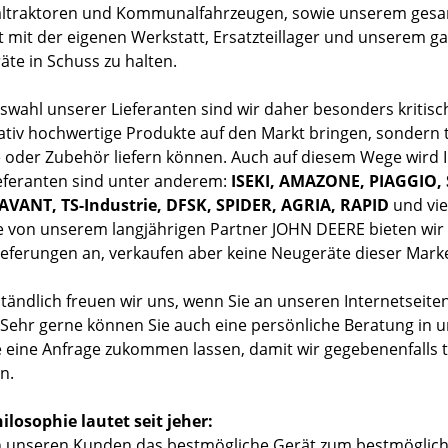
raktoren und Kommunalfahrzeugen, sowie unserem gesamt
rt mit der eigenen Werkstatt, Ersatzteillager und unserem 
te in Schuss zu halten.
swahl unserer Lieferanten sind wir daher besonders kritisc
tativ hochwertige Produkte auf den Markt bringen, sondern 
e oder Zubehör liefern können. Auch auf diesem Wege wird Ih
eferanten sind unter anderem:
ISEKI, AMAZONE, PIAGGIO, 
VANT, TS-Industrie, DFSK, SPIDER, AGRIA, RAPID
und vie
e von unserem langjährigen Partner JOHN DEERE bieten wir 
llieferungen an, verkaufen aber keine Neugeräte dieser Mar
tändlich freuen wir uns, we
nn Sie an unseren Internetseiten
. Sehr gerne können Sie auch eine persönliche Beratung i
 eine Anfrage zukommen lassen, damit wir gegebenenfalls te
n.
ilosophie lautet seit jeher:
n unseren Kunden das bestmögliche Gerät zum bestmögliche