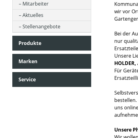
Mitarbeiter
Kommunalt
wir vor O
Aktuelles
Gartengerä
Stellenangebote
Bei der Au
nur quali
Produkte
Ersatzteil
Unsere Li
Marken
HOLDER, A
Für Gerät
Ersatztei
Service
Selbstvers
bestellen
uns online
aufnehme
Unsere Ph
Wir wolle