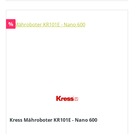
Rabatt
%
Kress Mähroboter KR101E - Nano 600