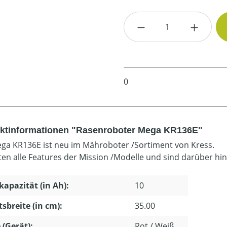
Produkt Anzahl: G
0
ktinformationen "Rasenroboter Mega KR136E"
ga KR136E ist neu im Mähroboter /Sortiment von Kress.
eten alle Features der Mission /Modelle und sind darüber h
apazität (in Ah):
10
tsbreite (in cm):
35.00
 (Gerät):
Rot / Weiß