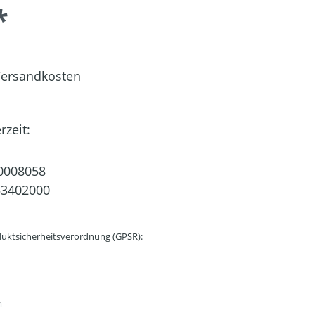
*
 Versandkosten
rzeit:
0008058
53402000
uktsicherheitsverordnung (GPSR):
m