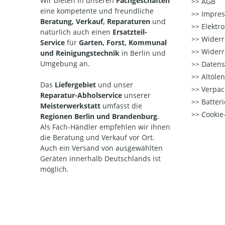
Wir bieten in unseren
Fachgeschäften
AGB
eine kompetente und freundliche
Impre
Beratung, Verkauf, Reparaturen
und
Elektr
natürlich auch einen
Ersatzteil-
Widerr
Service
für
Garten, Forst, Kommunal
Widerr
und Reinigungstechnik
in Berlin und
Umgebung an.
Datens
Altöle
Das
Liefergebiet
und unser
Verpac
Reparatur-Abholservice
unserer
Batteri
Meisterwerkstatt
umfasst die
Cookie-
Regionen Berlin und Brandenburg
.
Als Fach-Händler empfehlen wir ihnen
die Beratung und Verkauf vor Ort.
Auch ein Versand von ausgewählten
Geräten innerhalb Deutschlands ist
möglich.