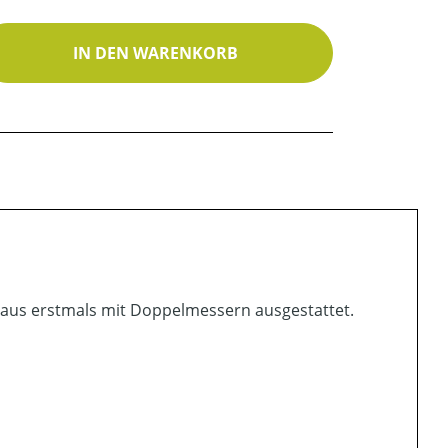
ib den gewünschten Wert ein oder benutz
IN DEN WARENKORB
inaus erstmals mit Doppelmessern ausgestattet.