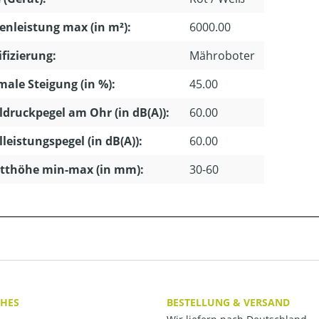
enleistung max (in m²):
6000.00
ifizierung:
Mähroboter
ale Steigung (in %):
45.00
ldruckpegel am Ohr (in dB(A)):
60.00
lleistungspegel (in dB(A)):
60.00
tthöhe min-max (in mm):
30-60
CHES
BESTELLUNG & VERSAND