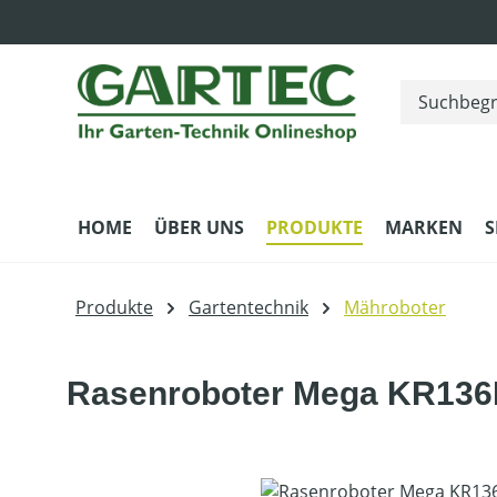
m Hauptinhalt springen
Zur Suche springen
Zur Hauptnavigation springen
HOME
ÜBER UNS
PRODUKTE
MARKEN
S
Produkte
Gartentechnik
Mähroboter
Rasenroboter Mega KR136
Bildergalerie überspringen