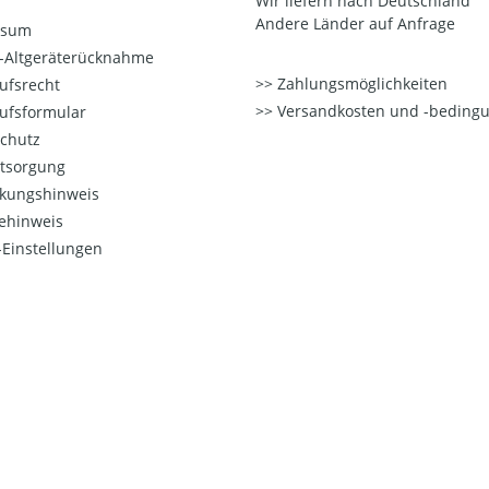
Wir liefern nach Deutschland
Andere Länder auf Anfrage
ssum
o-Altgeräterücknahme
Zahlungsmöglichkeiten
ufsrecht
Versandkosten und -beding
ufsformular
chutz
ntsorgung
kungshinweis
ehinweis
Einstellungen