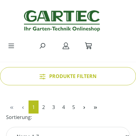
Zum Hauptinhalt springen
PRODUKTE FILTERN
Seite
Seite
Seite
Seite
Seite
1
2
3
4
5
Sortierung: