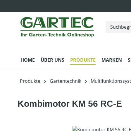
m Hauptinhalt springen
Zur Suche springen
Zur Hauptnavigation springen
HOME
ÜBER UNS
PRODUKTE
MARKEN
S
Produkte
Gartentechnik
Multifunktionssy
Kombimotor KM 56 RC-E
Bildergalerie überspringen