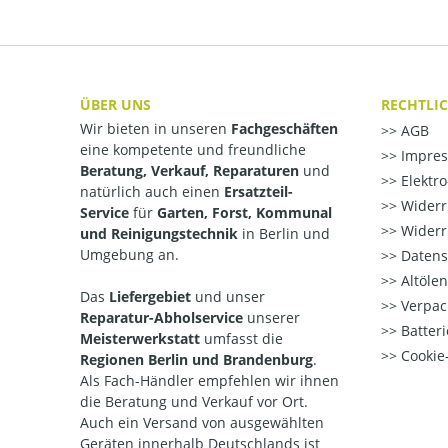
ÜBER UNS
RECHTLI
Wir bieten in unseren
Fachgeschäften
AGB
eine kompetente und freundliche
Impre
Beratung, Verkauf, Reparaturen
und
Elektr
natürlich auch einen
Ersatzteil-
Widerr
Service
für
Garten, Forst, Kommunal
Widerr
und Reinigungstechnik
in Berlin und
Umgebung an.
Datens
Altöle
Das
Liefergebiet
und unser
Verpac
Reparatur-Abholservice
unserer
Batteri
Meisterwerkstatt
umfasst die
Cookie-
Regionen Berlin und Brandenburg
.
Als Fach-Händler empfehlen wir ihnen
die Beratung und Verkauf vor Ort.
Auch ein Versand von ausgewählten
Geräten innerhalb Deutschlands ist