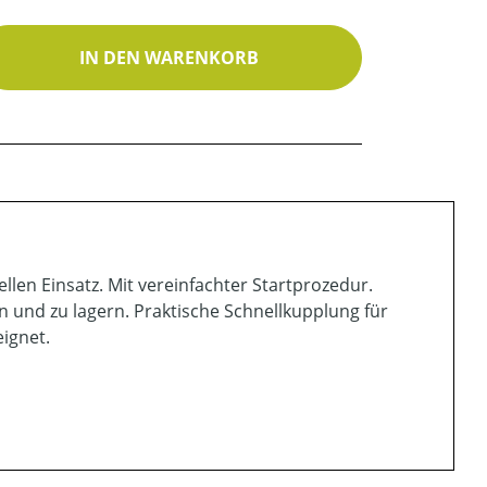
ib den gewünschten Wert ein oder benutz
IN DEN WARENKORB
len Einsatz. Mit vereinfachter Startprozedur.
en und zu lagern. Praktische Schnellkupplung für
ignet.