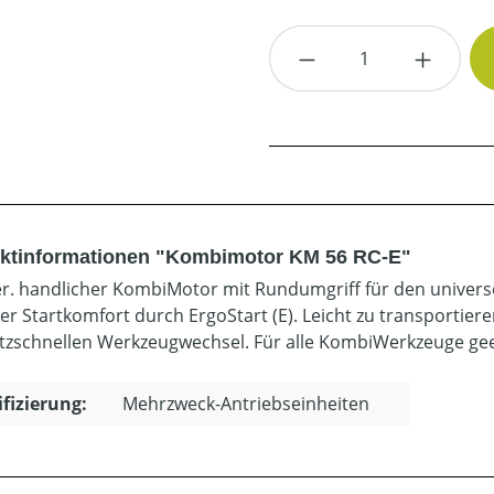
Produkt Anzahl: G
ktinformationen "Kombimotor KM 56 RC-E"
er. handlicher KombiMotor mit Rundumgriff für den universel
er Startkomfort durch ErgoStart (E). Leicht zu transportier
itzschnellen Werkzeugwechsel. Für alle KombiWerkzeuge gee
ifizierung:
Mehrzweck-Antriebseinheiten