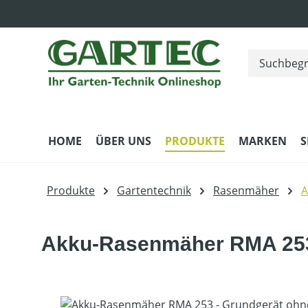
m Hauptinhalt springen
Zur Suche springen
Zur Hauptnavigation springen
HOME
ÜBER UNS
PRODUKTE
MARKEN
S
Produkte
Gartentechnik
Rasenmäher
A
Akku-Rasenmäher RMA 253 
Bildergalerie überspringen