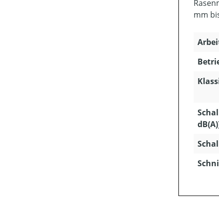
Rasenm
mm bis
Arbei
Betri
Klass
Schal
dB(A)
Schal
Schni