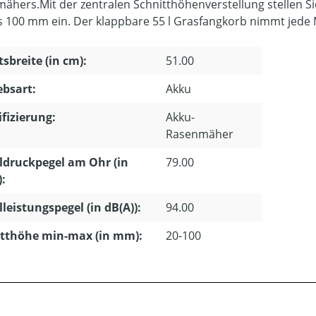
ähers.Mit der zentralen Schnitthöhenverstellung stellen Si
 100 mm ein. Der klappbare 55 l Grasfangkorb nimmt jede Me
tsbreite (in cm):
51.00
ebsart:
Akku
ifizierung:
Akku-
Rasenmäher
ldruckpegel am Ohr (in
79.00
):
lleistungspegel (in dB(A)):
94.00
tthöhe min-max (in mm):
20-100