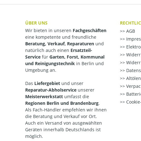
ÜBER UNS
RECHTLI
Wir bieten in unseren
Fachgeschäften
AGB
eine kompetente und freundliche
Impre
Beratung, Verkauf, Reparaturen
und
Elektr
natürlich auch einen
Ersatzteil-
Widerr
Service
für
Garten, Forst, Kommunal
Widerr
und Reinigungstechnik
in Berlin und
Umgebung an.
Datens
Altöle
Das
Liefergebiet
und unser
Verpac
Reparatur-Abholservice
unserer
Batteri
Meisterwerkstatt
umfasst die
Cookie-
Regionen Berlin und Brandenburg
.
Als Fach-Händler empfehlen wir ihnen
die Beratung und Verkauf vor Ort.
Auch ein Versand von ausgewählten
Geräten innerhalb Deutschlands ist
möglich.