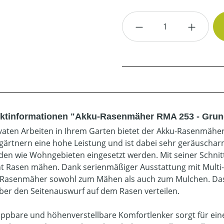
Produkt Anzahl: G
ktinformationen "Akku-Rasenmäher RMA 253 - Grun
ivaten Arbeiten in Ihrem Garten bietet der Akku-Rasenmäh
ärtnern eine hohe Leistung und ist dabei sehr geräuschar
en wie Wohngebieten eingesetzt werden. Mit seiner Schnitt
ent Rasen mähen. Dank serienmäßiger Ausstattung mit Multi-
 Rasenmäher sowohl zum Mähen als auch zum Mulchen. Das 
ber den Seitenauswurf auf dem Rasen verteilen.
appbare und höhenverstellbare Komfortlenker sorgt für 