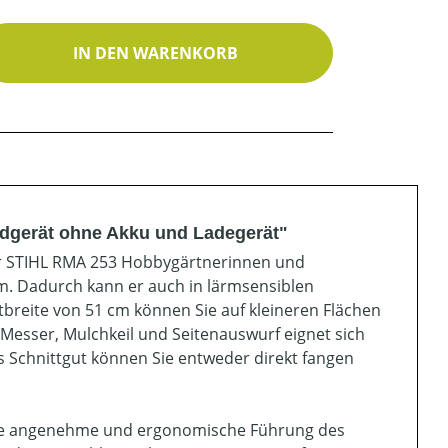
ib den gewünschten Wert ein oder benutz
IN DEN WARENKORB
dgerät ohne Akku und Ladegerät"
er STIHL RMA 253 Hobbygärtnerinnen und
m. Dadurch kann er auch in lärmsensiblen
breite von 51 cm können Sie auf kleineren Flächen
Messer, Mulchkeil und Seitenauswurf eignet sich
Schnittgut können Sie entweder direkt fangen
eine angenehme und ergonomische Führung des