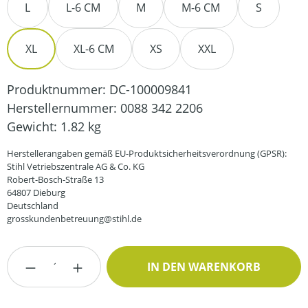
L
L-6 CM
M
M-6 CM
S
XL
XL-6 CM
XS
XXL
Produktnummer:
DC-100009841
Herstellernummer:
0088 342 2206
Gewicht:
1.82 kg
Herstellerangaben gemäß EU-Produktsicherheitsverordnung (GPSR):
Stihl Vetriebszentrale AG & Co. KG
Robert-Bosch-Straße 13
64807 Dieburg
Deutschland
grosskundenbetreuung@stihl.de
Produkt Anzahl: Gib den gewünschten Wert
IN DEN WARENKORB