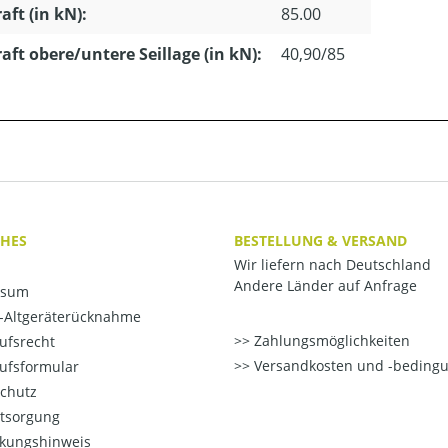
aft (in kN):
85.00
aft obere/untere Seillage (in kN):
40,90/85
CHES
BESTELLUNG & VERSAND
Wir liefern nach Deutschland
Andere Länder auf Anfrage
ssum
o-Altgeräterücknahme
Zahlungsmöglichkeiten
ufsrecht
Versandkosten und -beding
ufsformular
chutz
ntsorgung
kungshinweis