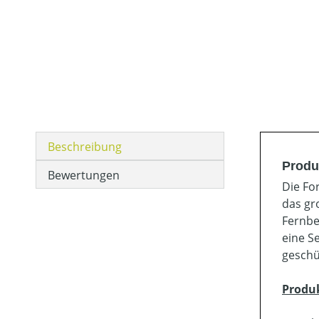
Beschreibung
Produ
Bewertungen
Die Fo
das gr
Fernbe
eine S
geschü
Produ