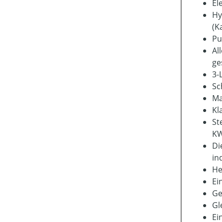
El
Hy
(K
Pu
Al
ge
3-
Sc
Ma
Kl
St
KW
Di
in
He
Ei
Ge
Gl
Ei