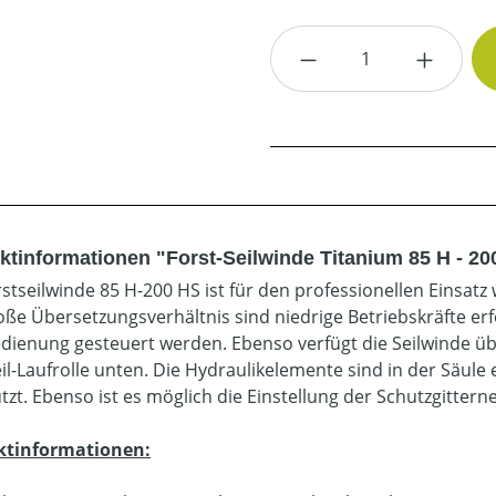
Produkt Anzahl: G
ktinformationen "Forst-Seilwinde Titanium 85 H - 20
rstseilwinde 85 H-200 HS ist für den professionellen Einsat
oße Übersetzungsverhältnis sind niedrige Betriebskräfte erfo
dienung gesteuert werden. Ebenso verfügt die Seilwinde ü
eil-Laufrolle unten. Die Hydraulikelemente sind in der Säu
tzt. Ebenso ist es möglich die Einstellung der Schutzgittern
ktinformationen: