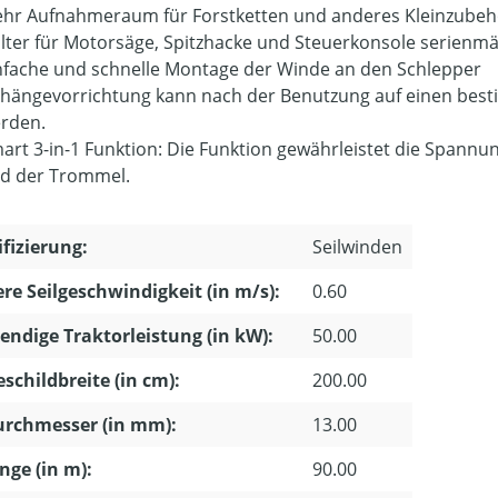
hr Aufnahmeraum für Forstketten und anderes Kleinzubeh
lter für Motorsäge, Spitzhacke und Steuerkonsole serienm
nfache und schnelle Montage der Winde an den Schlepper
hängevorrichtung kann nach der Benutzung auf einen besti
rden.
art 3-in-1 Funktion: Die Funktion gewährleistet die Spannu
d der Trommel.
ifizierung:
Seilwinden
ere Seilgeschwindigkeit (in m/s):
0.60
ndige Traktorleistung (in kW):
50.00
schildbreite (in cm):
200.00
urchmesser (in mm):
13.00
änge (in m):
90.00