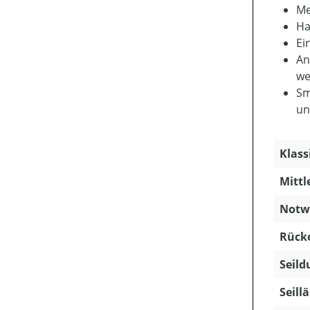
Me
Ha
Ei
An
we
Sm
un
Klass
Mittl
Notwe
Rücke
Seild
Seill