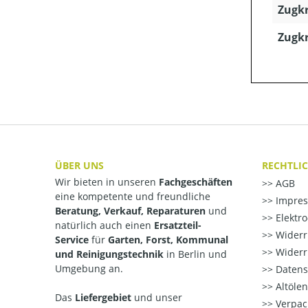
Zugkr
Zugkr
ÜBER UNS
RECHTLI
Wir bieten in unseren
Fachgeschäften
AGB
eine kompetente und freundliche
Impre
Beratung, Verkauf, Reparaturen
und
Elektr
natürlich auch einen
Ersatzteil-
Widerr
Service
für
Garten, Forst, Kommunal
Widerr
und Reinigungstechnik
in Berlin und
Umgebung an.
Datens
Altöle
Das
Liefergebiet
und unser
Verpac