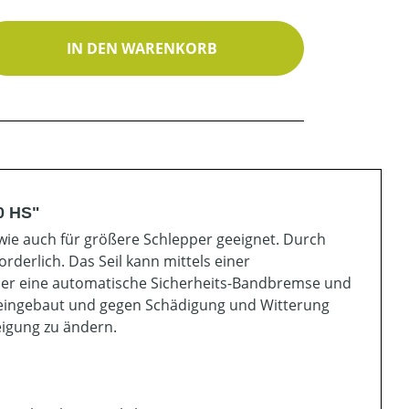
ib den gewünschten Wert ein oder benutz
IN DEN WARENKORB
0 HS"
z wie auch für größere Schlepper geeignet. Durch
rderlich. Das Seil kann mittels einer
ber eine automatische Sicherheits-Bandbremse und
le eingebaut und gegen Schädigung und Witterung
eigung zu ändern.