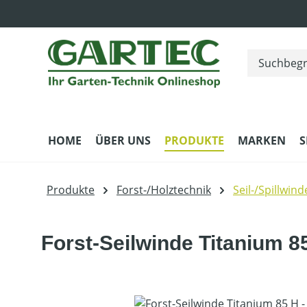
m Hauptinhalt springen
Zur Suche springen
Zur Hauptnavigation springen
HOME
ÜBER UNS
PRODUKTE
MARKEN
S
Produkte
Forst-/Holztechnik
Seil-/Spillwin
Forst-Seilwinde Titanium 8
Bildergalerie überspringen