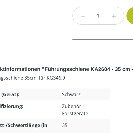
Produkt Anzahl: G
ktinformationen "Führungsschiene KA2604 - 35 cm -
gsschiene 35cm, für KG346.9
 (Gerät):
Schwarz
ifizierung:
Zubehör
Forstgeräte
tt-/Schwertlänge (in
35