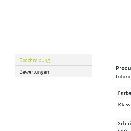
Beschreibung
Produ
Bewertungen
Führun
Farbe
Klass
Schni
cm):