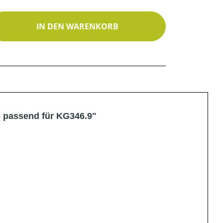
ib den gewünschten Wert ein oder benutz
IN DEN WARENKORB
 passend für KG346.9"