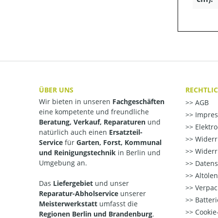
ÜBER UNS
RECHTLI
Wir bieten in unseren
Fachgeschäften
AGB
eine kompetente und freundliche
Impre
Beratung, Verkauf, Reparaturen
und
Elektr
natürlich auch einen
Ersatzteil-
Widerr
Service
für
Garten, Forst, Kommunal
Widerr
und Reinigungstechnik
in Berlin und
Umgebung an.
Datens
Altöle
Das
Liefergebiet
und unser
Verpac
Reparatur-Abholservice
unserer
Batteri
Meisterwerkstatt
umfasst die
Cookie-
Regionen Berlin und Brandenburg
.