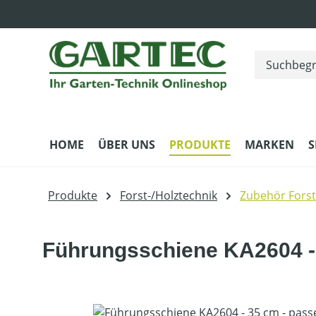
m Hauptinhalt springen
Zur Suche springen
Zur Hauptnavigation springen
HOME
ÜBER UNS
PRODUKTE
MARKEN
S
Produkte
Forst-/Holztechnik
Zubehör Forst
Führungsschiene KA2604 - 
Bildergalerie überspringen