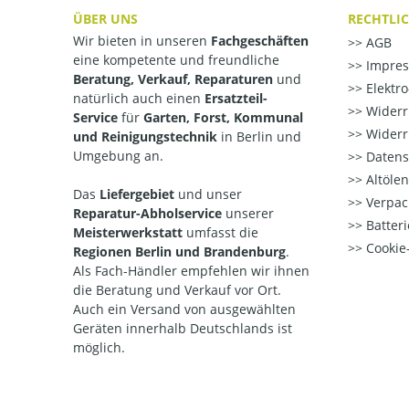
ÜBER UNS
RECHTLI
Wir bieten in unseren
Fachgeschäften
AGB
eine kompetente und freundliche
Impre
Beratung, Verkauf, Reparaturen
und
Elektr
natürlich auch einen
Ersatzteil-
Widerr
Service
für
Garten, Forst, Kommunal
Widerr
und Reinigungstechnik
in Berlin und
Umgebung an.
Datens
Altöle
Das
Liefergebiet
und unser
Verpac
Reparatur-Abholservice
unserer
Batteri
Meisterwerkstatt
umfasst die
Cookie-
Regionen Berlin und Brandenburg
.
Als Fach-Händler empfehlen wir ihnen
die Beratung und Verkauf vor Ort.
Auch ein Versand von ausgewählten
Geräten innerhalb Deutschlands ist
möglich.