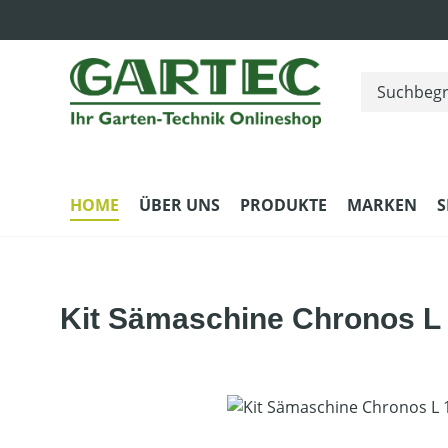
m Hauptinhalt springen
Zur Suche springen
Zur Hauptnavigation springen
HOME
ÜBER UNS
PRODUKTE
MARKEN
S
Kit Sämaschine Chronos L
Bildergalerie überspringen