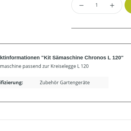
Produkt Anzahl: G
ktinformationen "Kit Sämaschine Chronos L 120"
hmaschine passend zur Kreiselegge L 120
ifizierung:
Zubehör Gartengeräte