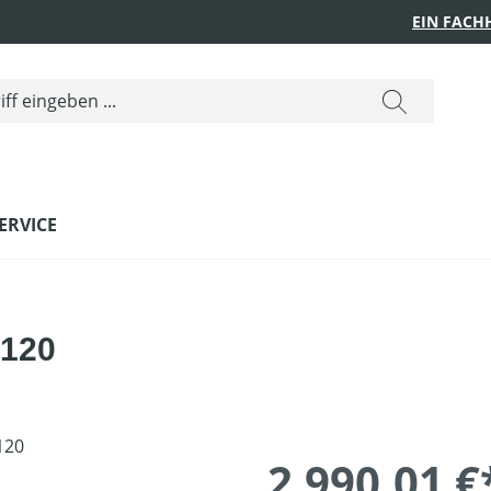
EIN FACH
ERVICE
 120
2.990,01 €