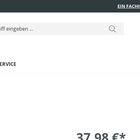
EIN FACH
ERVICE
37,98 €*