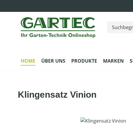
m Hauptinhalt springen
Zur Suche springen
Zur Hauptnavigation springen
HOME
ÜBER UNS
PRODUKTE
MARKEN
S
Klingensatz Vinion
Bildergalerie überspringen