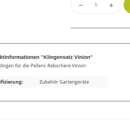
Produkt Anzahl: G
ktinformationen "Klingensatz Vinion"
klingen für die Pellenc-Rebschere Vinion
ifizierung:
Zubehör Gartengeräte