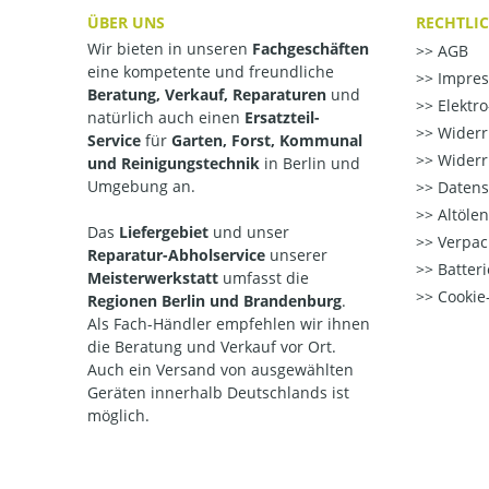
ÜBER UNS
RECHTLI
Wir bieten in unseren
Fachgeschäften
AGB
eine kompetente und freundliche
Impre
Beratung, Verkauf, Reparaturen
und
Elektr
natürlich auch einen
Ersatzteil-
Widerr
Service
für
Garten, Forst, Kommunal
Widerr
und Reinigungstechnik
in Berlin und
Umgebung an.
Datens
Altöle
Das
Liefergebiet
und unser
Verpac
Reparatur-Abholservice
unserer
Batteri
Meisterwerkstatt
umfasst die
Cookie-
Regionen Berlin und Brandenburg
.
Als Fach-Händler empfehlen wir ihnen
die Beratung und Verkauf vor Ort.
Auch ein Versand von ausgewählten
Geräten innerhalb Deutschlands ist
möglich.