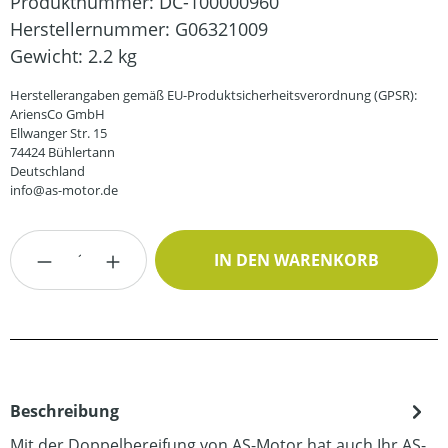
Produktnummer:
DC-100000960
Herstellernummer:
G06321009
Gewicht:
2.2 kg
Herstellerangaben gemäß EU-Produktsicherheitsverordnung (GPSR):
AriensCo GmbH
Ellwanger Str. 15
74424 Bühlertann
Deutschland
info@as-motor.de
Produkt Anzahl: Gib den gewünschten Wert
IN DEN WARENKORB
Beschreibung
Mit der Doppelbereifung von AS-Motor hat auch Ihr AS-