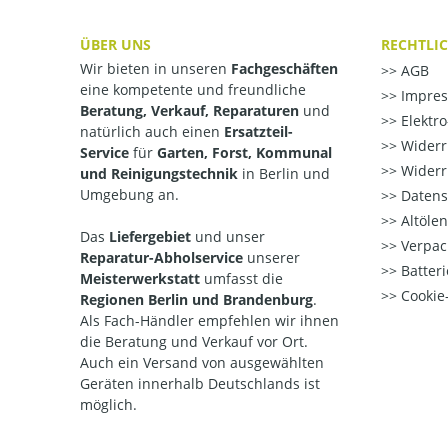
ÜBER UNS
RECHTLI
Wir bieten in unseren
Fachgeschäften
AGB
eine kompetente und freundliche
Impre
Beratung, Verkauf, Reparaturen
und
Elektr
natürlich auch einen
Ersatzteil-
Widerr
Service
für
Garten, Forst, Kommunal
Widerr
und Reinigungstechnik
in Berlin und
Umgebung an.
Datens
Altöle
Das
Liefergebiet
und unser
Verpac
Reparatur-Abholservice
unserer
Batteri
Meisterwerkstatt
umfasst die
Cookie-
Regionen Berlin und Brandenburg
.
Als Fach-Händler empfehlen wir ihnen
die Beratung und Verkauf vor Ort.
Auch ein Versand von ausgewählten
Geräten innerhalb Deutschlands ist
möglich.