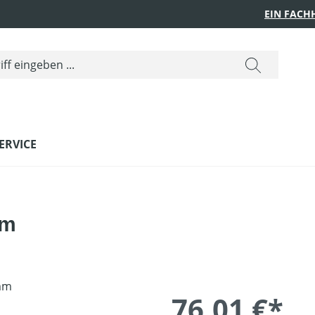
EIN FACH
ERVICE
mm
76,01 €*