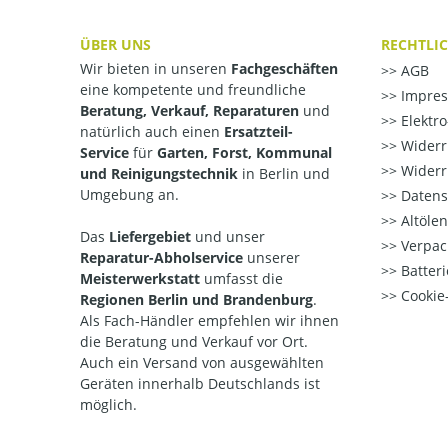
ÜBER UNS
RECHTLI
Wir bieten in unseren
Fachgeschäften
AGB
eine kompetente und freundliche
Impre
Beratung, Verkauf, Reparaturen
und
Elektr
natürlich auch einen
Ersatzteil-
Widerr
Service
für
Garten, Forst, Kommunal
Widerr
und Reinigungstechnik
in Berlin und
Umgebung an.
Datens
Altöle
Das
Liefergebiet
und unser
Verpac
Reparatur-Abholservice
unserer
Batteri
Meisterwerkstatt
umfasst die
Cookie-
Regionen Berlin und Brandenburg
.
Als Fach-Händler empfehlen wir ihnen
die Beratung und Verkauf vor Ort.
Auch ein Versand von ausgewählten
Geräten innerhalb Deutschlands ist
möglich.