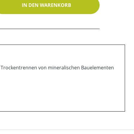
ib den gewünschten Wert ein oder benutz
IN DEN WARENKORB
s Trockentrennen von mineralischen Bauelementen