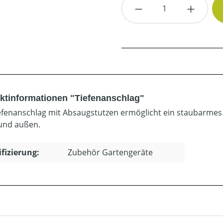
Produkt Anzahl: G
ktinformationen "Tiefenanschlag"
efenanschlag mit Absaugstutzen ermöglicht ein staubarme
und außen.
ifizierung:
Zubehör Gartengeräte