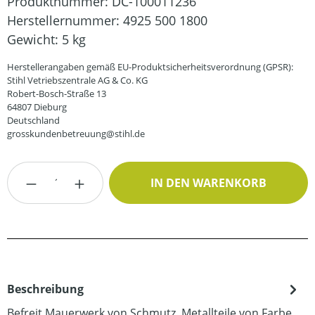
Produktnummer:
DC-100011236
Herstellernummer:
4925 500 1800
Gewicht:
5 kg
Herstellerangaben gemäß EU-Produktsicherheitsverordnung (GPSR):
Stihl Vetriebszentrale AG & Co. KG
Robert-Bosch-Straße 13
64807 Dieburg
Deutschland
grosskundenbetreuung@stihl.de
Produkt Anzahl: Gib den gewünschten Wert
IN DEN WARENKORB
Beschreibung
Befreit Mauerwerk von Schmutz. Metallteile von Farbe