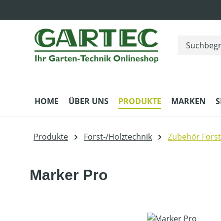
m Hauptinhalt springen
Zur Suche springen
Zur Hauptnavigation springen
HOME
ÜBER UNS
PRODUKTE
MARKEN
S
Produkte
Forst-/Holztechnik
Zubehör Forst
Marker Pro
Bildergalerie überspringen