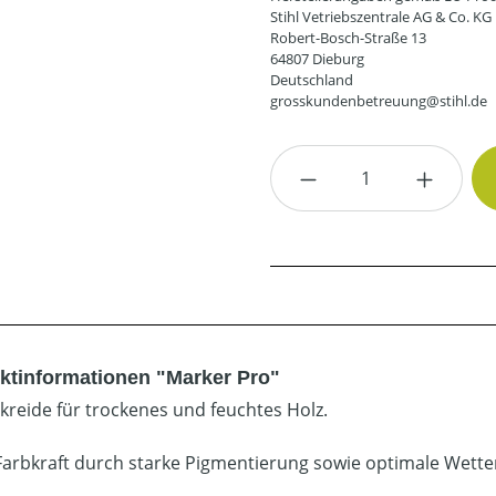
Stihl Vetriebszentrale AG & Co. KG
Robert-Bosch-Straße 13
64807 Dieburg
Deutschland
grosskundenbetreuung@stihl.de
Produkt Anzahl: G
ktinformationen "Marker Pro"
rkreide für trockenes und feuchtes Holz.
Farbkraft durch starke Pigmentierung sowie optimale Wetter