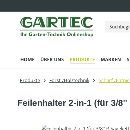
m Hauptinhalt springen
Zur Suche springen
Zur Hauptnavigation springen
HOME
ÜBER UNS
PRODUKTE
MARKEN
S
Produkte
Forst-/Holztechnik
Schärf-/Entnie
Feilenhalter 2-in-1 (für 3/8
Bildergalerie überspringen