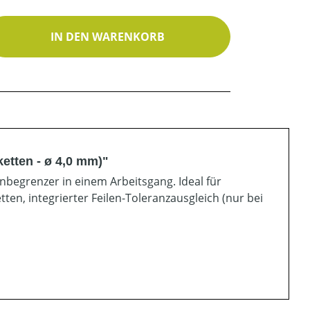
ib den gewünschten Wert ein oder benutz
IN DEN WARENKORB
ketten - ø 4,0 mm)"
nbegrenzer in einem Arbeitsgang. Ideal für
etten, integrierter Feilen-Toleranzausgleich (nur bei