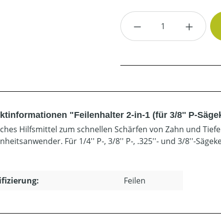
Produkt Anzahl: G
tinformationen "Feilenhalter 2-in-1 (für 3/8'' P-Säge
sches Hilfsmittel zum schnellen Schärfen von Zahn und Tiefe
heitsanwender. Für 1/4'' P-, 3/8'' P-, .325''- und 3/8''-Sägek
ifizierung:
Feilen