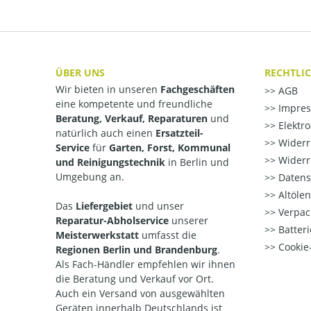
ÜBER UNS
RECHTLI
Wir bieten in unseren
Fachgeschäften
AGB
eine kompetente und freundliche
Impre
Beratung, Verkauf, Reparaturen
und
Elektr
natürlich auch einen
Ersatzteil-
Widerr
Service
für
Garten, Forst, Kommunal
Widerr
und Reinigungstechnik
in Berlin und
Umgebung an.
Datens
Altöle
Das
Liefergebiet
und unser
Verpac
Reparatur-Abholservice
unserer
Batteri
Meisterwerkstatt
umfasst die
Cookie-
Regionen Berlin und Brandenburg
.
Als Fach-Händler empfehlen wir ihnen
die Beratung und Verkauf vor Ort.
Auch ein Versand von ausgewählten
Geräten innerhalb Deutschlands ist