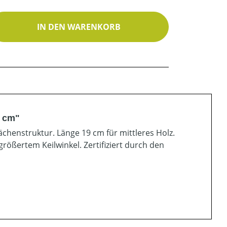
ib den gewünschten Wert ein oder benutz
IN DEN WARENKORB
9 cm"
chenstruktur. Länge 19 cm für mittleres Holz.
rößertem Keilwinkel. Zertifiziert durch den