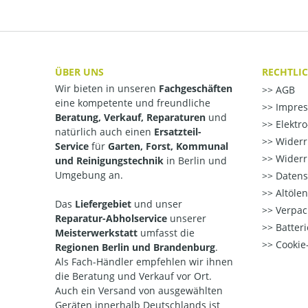
ÜBER UNS
RECHTLI
Wir bieten in unseren
Fachgeschäften
AGB
eine kompetente und freundliche
Impre
Beratung, Verkauf, Reparaturen
und
Elektr
natürlich auch einen
Ersatzteil-
Widerr
Service
für
Garten, Forst, Kommunal
Widerr
und Reinigungstechnik
in Berlin und
Umgebung an.
Datens
Altöle
Das
Liefergebiet
und unser
Verpac
Reparatur-Abholservice
unserer
Batteri
Meisterwerkstatt
umfasst die
Cookie-
Regionen Berlin und Brandenburg
.
Als Fach-Händler empfehlen wir ihnen
die Beratung und Verkauf vor Ort.
Auch ein Versand von ausgewählten
Geräten innerhalb Deutschlands ist