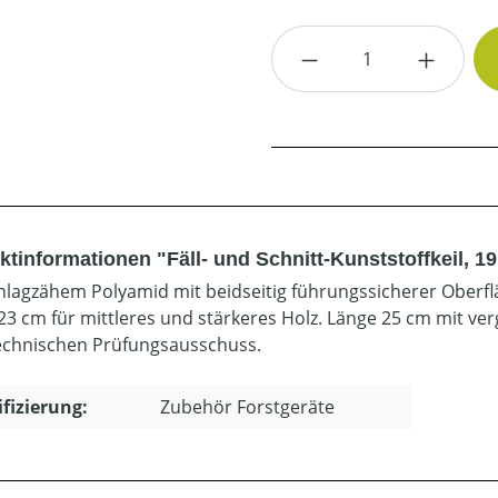
Produkt Anzahl: G
ktinformationen "Fäll- und Schnitt-Kunststoffkeil, 1
hlagzähem Polyamid mit beidseitig führungssicherer Oberflä
23 cm für mittleres und stärkeres Holz. Länge 25 cm mit verg
echnischen Prüfungsausschuss.
ifizierung:
Zubehör Forstgeräte