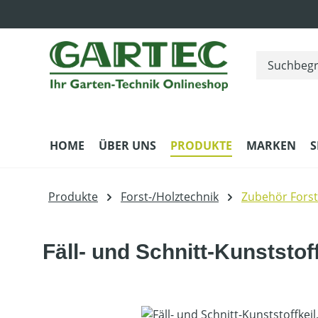
m Hauptinhalt springen
Zur Suche springen
Zur Hauptnavigation springen
HOME
ÜBER UNS
PRODUKTE
MARKEN
S
Produkte
Forst-/Holztechnik
Zubehör Forst
Fäll- und Schnitt-Kunststof
Bildergalerie überspringen