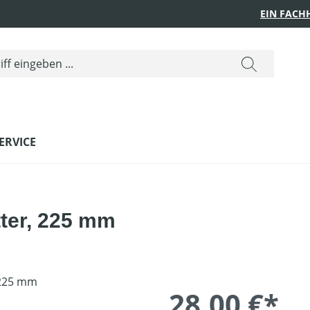
EIN FACH
ERVICE
tter, 225 mm
28,00 €*