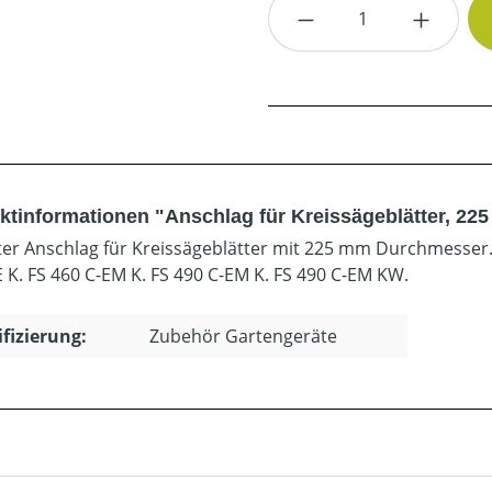
Produkt Anzahl: G
ktinformationen "Anschlag für Kreissägeblätter, 22
er Anschlag für Kreissägeblätter mit 225 mm Durchmesser. F
E K. FS 460 C-EM K. FS 490 C-EM K. FS 490 C-EM KW.
ifizierung:
Zubehör Gartengeräte