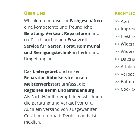
ÜBER UNS
RECHTLI
Wir bieten in unseren
Fachgeschäften
AGB
eine kompetente und freundliche
Impre
Beratung, Verkauf, Reparaturen
und
Elektr
natürlich auch einen
Ersatzteil-
Widerr
Service
für
Garten, Forst, Kommunal
Widerr
und Reinigungstechnik
in Berlin und
Umgebung an.
Datens
Altöle
Das
Liefergebiet
und unser
Verpac
Reparatur-Abholservice
unserer
Batteri
Meisterwerkstatt
umfasst die
Cookie-
Regionen Berlin und Brandenburg
.
Als Fach-Händler empfehlen wir ihnen
die Beratung und Verkauf vor Ort.
Auch ein Versand von ausgewählten
Geräten innerhalb Deutschlands ist
möglich.