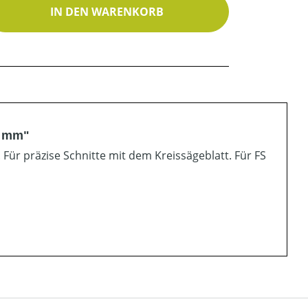
ib den gewünschten Wert ein oder benutz
IN DEN WARENKORB
5 mm"
ür präzise Schnitte mit dem Kreissägeblatt. Für FS