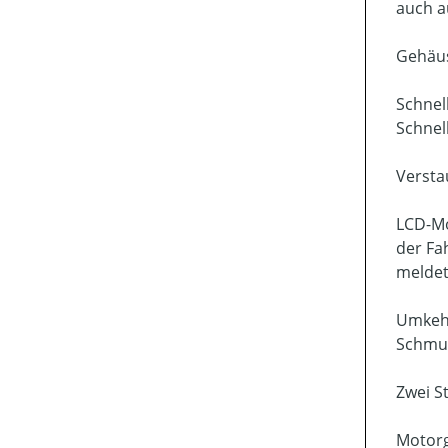
auch a
Gehäus
Schnel
Schnel
Versta
LCD-Mo
der Fa
meldet
Umkehr
Schmut
Zwei S
Motorg