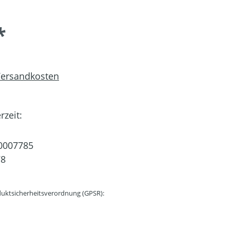
*
 Versandkosten
rzeit:
0007785
78
uktsicherheitsverordnung (GPSR):