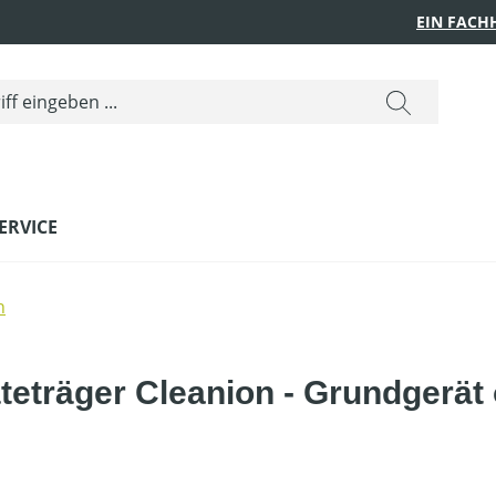
EIN FACH
ERVICE
n
eträger Cleanion - Grundgerät