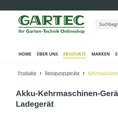
m Hauptinhalt springen
Zur Suche springen
Zur Hauptnavigation springen
HOME
ÜBER UNS
PRODUKTE
MARKEN
S
Produkte
Reinigungsgeräte
Kehrmaschine
Akku-Kehrmaschinen-Gerät
Ladegerät