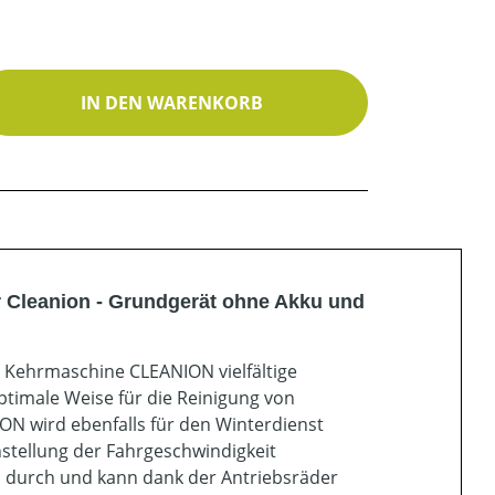
ib den gewünschten Wert ein oder benutz
IN DEN WARENKORB
 Cleanion - Grundgerät ohne Akku und
lle Kehrmaschine CLEANION vielfältige
optimale Weise für die Reinigung von
ON wird ebenfalls für den Winterdienst
nstellung der Fahrgeschwindigkeit
l durch und kann dank der Antriebsräder