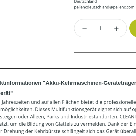
Deutschland
pellencdeutschland@pellenc.com
Produkt Anzahl: G
ktinformationen "Akku-Kehrmaschinen-Geräteträger
erät"
en Jahreszeiten und auf allen Flächen bietet die professione
zmöglichkeiten. Dieses Multifunktionsgerät eignet sich auf 
steigen oder Alleen, Parks und Industriestandorten. CLEANI
etzt, um die Bildung von Glatteis zu vermeiden. Dank der Ei
r Drehung der Kehrbürste schlängelt sich das Gerät überal