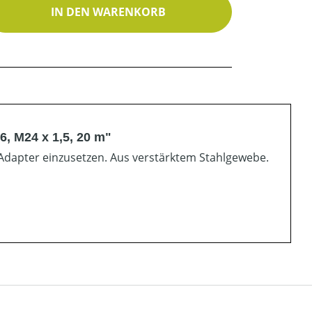
ib den gewünschten Wert ein oder benutz
IN DEN WARENKORB
, M24 x 1,5, 20 m"
Adapter einzusetzen. Aus verstärktem Stahlgewebe.