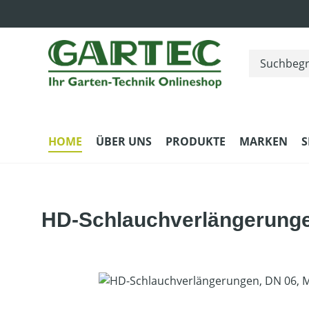
m Hauptinhalt springen
Zur Suche springen
Zur Hauptnavigation springen
HOME
ÜBER UNS
PRODUKTE
MARKEN
S
HD-Schlauchverlängerungen
Bildergalerie überspringen