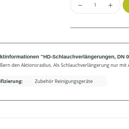
Produkt Anzahl: G
ktinformationen "HD-Schlauchverlängerungen, DN 06
ßern den Aktionsradius. Als Schlauchverlängerung nur mit 
ifizierung:
Zubehör Reinigungsgeräte