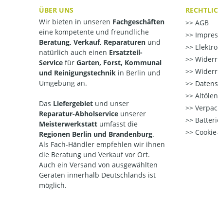
ÜBER UNS
RECHTLI
Wir bieten in unseren
Fachgeschäften
AGB
eine kompetente und freundliche
Impre
Beratung, Verkauf, Reparaturen
und
Elektr
natürlich auch einen
Ersatzteil-
Widerr
Service
für
Garten, Forst, Kommunal
Widerr
und Reinigungstechnik
in Berlin und
Umgebung an.
Datens
Altöle
Das
Liefergebiet
und unser
Verpac
Reparatur-Abholservice
unserer
Batteri
Meisterwerkstatt
umfasst die
Cookie-
Regionen Berlin und Brandenburg
.
Als Fach-Händler empfehlen wir ihnen
die Beratung und Verkauf vor Ort.
Auch ein Versand von ausgewählten
Geräten innerhalb Deutschlands ist
möglich.