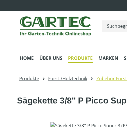
m Hauptinhalt springen
Zur Suche springen
Zur Hauptnavigation springen
HOME
ÜBER UNS
PRODUKTE
MARKEN
S
Produkte
Forst-/Holztechnik
Zubehör Forst
Sägekette 3/8'' P Picco Sup
Bildergalerie überspringen