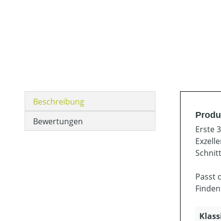
Beschreibung
Produ
Bewertungen
Erste 
Exzell
Schnit
Passt 
Finden
Klass