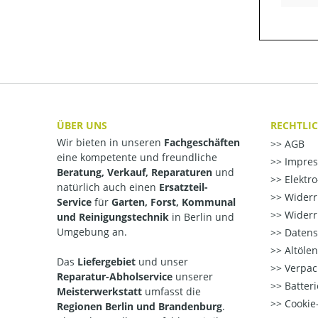
ÜBER UNS
RECHTLI
Wir bieten in unseren
Fachgeschäften
AGB
eine kompetente und freundliche
Impre
Beratung, Verkauf, Reparaturen
und
Elektr
natürlich auch einen
Ersatzteil-
Widerr
Service
für
Garten, Forst, Kommunal
Widerr
und Reinigungstechnik
in Berlin und
Umgebung an.
Datens
Altöle
Das
Liefergebiet
und unser
Verpac
Reparatur-Abholservice
unserer
Batteri
Meisterwerkstatt
umfasst die
Cookie-
Regionen Berlin und Brandenburg
.