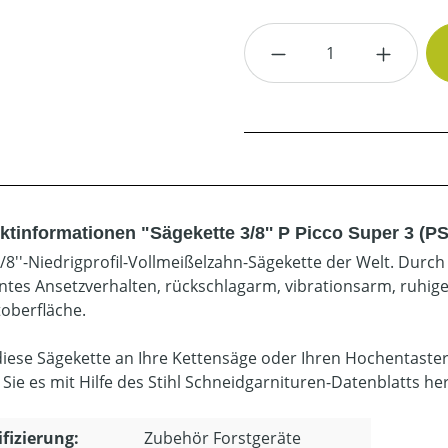
Produkt Anzahl: G
ktinformationen "Sägekette 3/8'' P Picco Super 3 (PS
3/8''-Niedrigprofil-Vollmeißelzahn-Sägekette der Welt. Durc
entes Ansetzverhalten, rückschlagarm, vibrationsarm, ruhige
toberfläche.
diese Sägekette an Ihre Kettensäge oder Ihren Hochentaste
 Sie es mit Hilfe des Stihl Schneidgarnituren-Datenblatts he
ifizierung:
Zubehör Forstgeräte