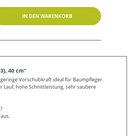
ib den gewünschten Wert ein oder benutz
IN DEN WARENKORB
3), 40 cm"
h geringe Vorschubkraft ideal für Baumpfleger.
r Lauf, hohe Schnittleistung, sehr saubere
r?
raus.