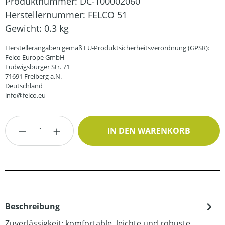
Produktnummer:
DC-100002060
Herstellernummer:
FELCO 51
Gewicht:
0.3 kg
Herstellerangaben gemäß EU-Produktsicherheitsverordnung (GPSR):
Felco Europe GmbH
Ludwigsburger Str. 71
71691 Freiberg a.N.
Deutschland
info@felco.eu
Produkt Anzahl: Gib den gewünschten Wert
IN DEN WARENKORB
Beschreibung
Zuverlässigkeit: komfortable. leichte und robuste