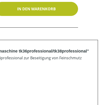
ib den gewünschten Wert ein oder benutz
IN DEN WARENKORB
maschine tk36professional/tk38professional"
8professional zur Beseitigung von Feinschmutz