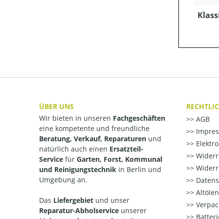
Klass
ÜBER UNS
RECHTLI
Wir bieten in unseren
Fachgeschäften
AGB
eine kompetente und freundliche
Impre
Beratung, Verkauf, Reparaturen
und
Elektr
natürlich auch einen
Ersatzteil-
Widerr
Service
für
Garten, Forst, Kommunal
Widerr
und Reinigungstechnik
in Berlin und
Umgebung an.
Datens
Altöle
Das
Liefergebiet
und unser
Verpac
Reparatur-Abholservice
unserer
Batteri