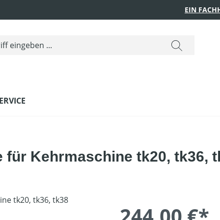
EIN FACH
ERVICE
 für Kehrmaschine tk20, tk36, 
244,00 €*