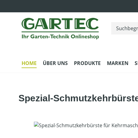
m Hauptinhalt springen
Zur Suche springen
Zur Hauptnavigation springen
HOME
ÜBER UNS
PRODUKTE
MARKEN
S
Spezial-Schmutzkehrbürste
Bildergalerie überspringen