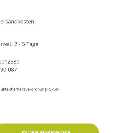
 Versandkosten
rzeit: 2 - 5 Tage
0012580
90-087
uktsicherheitsverordnung (GPSR):
ib den gewünschten Wert ein oder benutz
IN DEN WARENKORB