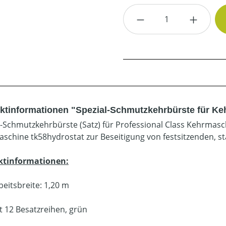
Produkt Anzahl: G
ktinformationen "Spezial-Schmutzkehrbürste für Keh
l-Schmutzkehrbürste (Satz) für Professional Class Kehrmasc
schine tk58hydrostat zur Beseitigung von festsitzenden, 
ktinformationen:
beitsbreite: 1,20 m
t 12 Besatzreihen, grün