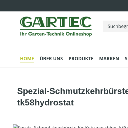
m Hauptinhalt springen
Zur Suche springen
Zur Hauptnavigation springen
HOME
ÜBER UNS
PRODUKTE
MARKEN
S
Spezial-Schmutzkehrbürste
tk58hydrostat
Bildergalerie überspringen