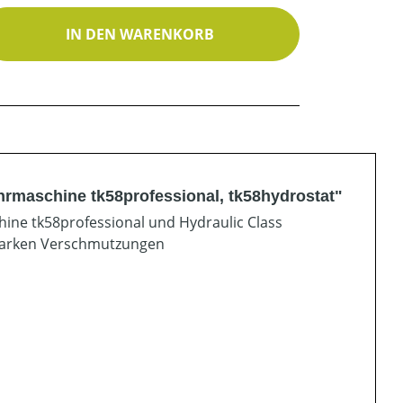
ib den gewünschten Wert ein oder benutz
IN DEN WARENKORB
rmaschine tk58professional, tk58hydrostat"
hine tk58professional und Hydraulic Class
starken Verschmutzungen