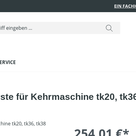
EIN FACH
ERVICE
te für Kehrmaschine tk20, tk36
254,01 €*