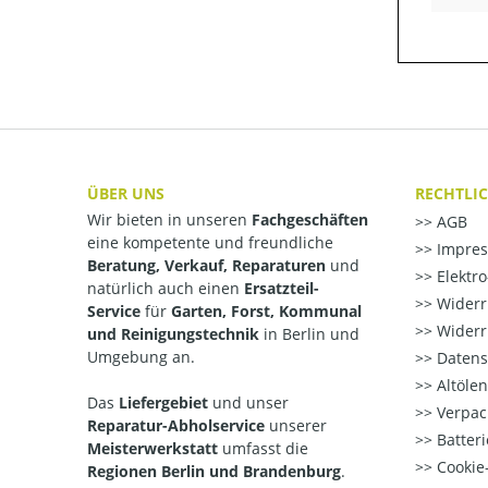
ÜBER UNS
RECHTLI
Wir bieten in unseren
Fachgeschäften
AGB
eine kompetente und freundliche
Impre
Beratung, Verkauf, Reparaturen
und
Elektr
natürlich auch einen
Ersatzteil-
Widerr
Service
für
Garten, Forst, Kommunal
Widerr
und Reinigungstechnik
in Berlin und
Umgebung an.
Datens
Altöle
Das
Liefergebiet
und unser
Verpac
Reparatur-Abholservice
unserer
Batteri
Meisterwerkstatt
umfasst die
Cookie-
Regionen Berlin und Brandenburg
.