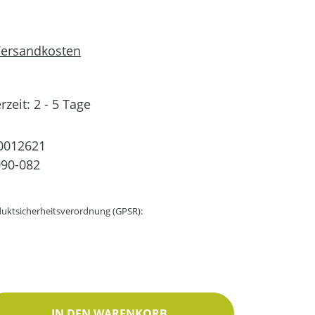
 Versandkosten
rzeit: 2 - 5 Tage
0012621
90-082
uktsicherheitsverordnung (GPSR):
ib den gewünschten Wert ein oder benutz
IN DEN WARENKORB