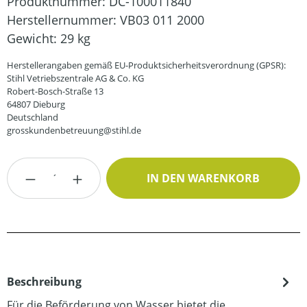
Produktnummer:
DC-100011840
Herstellernummer:
VB03 011 2000
Gewicht:
29 kg
Herstellerangaben gemäß EU-Produktsicherheitsverordnung (GPSR):
Stihl Vetriebszentrale AG & Co. KG
Robert-Bosch-Straße 13
64807 Dieburg
Deutschland
grosskundenbetreuung@stihl.de
Produkt Anzahl: Gib den gewünschten Wert
IN DEN WARENKORB
Beschreibung
Für die Beförderung von Wasser bietet die