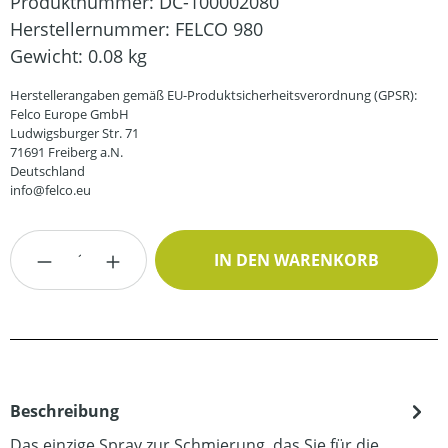
Produktnummer:
DC-100002080
Herstellernummer:
FELCO 980
Gewicht:
0.08 kg
Herstellerangaben gemäß EU-Produktsicherheitsverordnung (GPSR):
Felco Europe GmbH
Ludwigsburger Str. 71
71691 Freiberg a.N.
Deutschland
info@felco.eu
Produkt Anzahl: Gib den gewünschten Wert
IN DEN WARENKORB
Beschreibung
Das einzige Spray zur Schmierung, das Sie für die